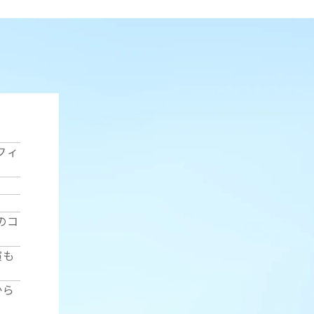
フィ
のコ
演も
から