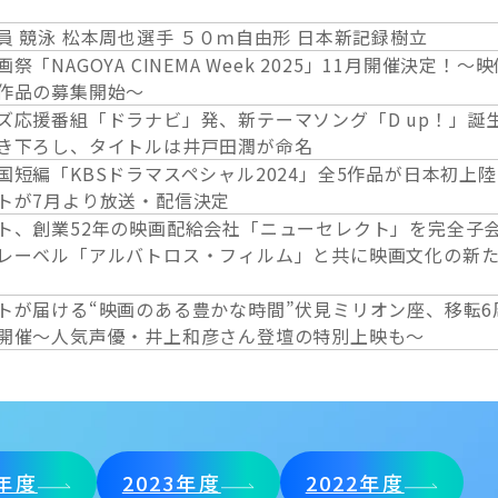
員 競泳 松本周也選手 ５０ｍ自由形 日本新記録樹立
「NAGOYA CINEMA Week 2025」11月開催決定！～
作品の募集開始～
ズ応援番組「ドラナビ」発、新テーマソング「D up！」誕
き下ろし、タイトルは井戸田潤が命名
国短編「KBSドラマスペシャル2024」全5作品が日本初上
トが7月より放送・配信決定
ト、創業52年の映画配給会社「ニューセレクト」を完全子
レーベル「アルバトロス・フィルム」と共に映画文化の新
トが届ける“映画のある豊かな時間”伏見ミリオン座、移転6
開催〜人気声優・井上和彦さん登壇の特別上映も〜
4年度
2023年度
2022年度