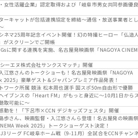
・女性活躍企業」認定取得および「岐阜市男女共同参画優
ターキャットが包括連携協定を締結～通信・放送事業者と
～
シネマ25周年記念イベント開催！幻の特撮ヒーロー「仏造
」がスクリーンでご開帳
Gsに関する連携を実施、名古屋発映画祭「NAGOYA CINEM
ーシーエヌ株式会社サンクスマッチ」開催
入江悠さんのトークショーも！名古屋発映画祭「NAGOYA
Week 2025」豪華ゲスト＆ジャパンプレミア作品発表！
トワーク所属 競泳 松本周也選手 国スポ50m自由形で優勝
イブンスの「Heart FM」がもっと身近に～10月1日から
聴取可能に～
感動を！「下呂市×CCN デジキッズフェスタ」開催
島歩さん、映画監督・入江悠さんら登壇！名古屋発の映画
CINEMA Week 2025」トークショーゲスト決定！
田J3リーグ FC岐阜ホーム戦（9-11月）全試合をCCNチャン