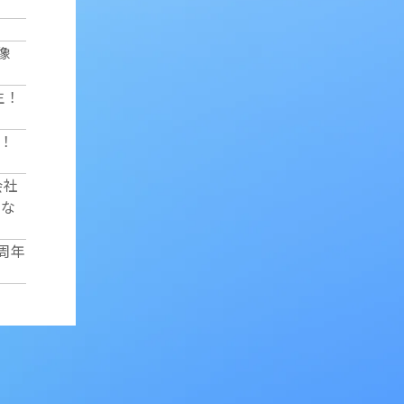
映像
生！
陸！
会社
たな
周年