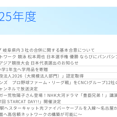
025年度
ループ 岐⾩県内３社の合併に関する基本合意について
トワーク 競泳 松本周也 日本選手権 優勝 ならびにパンパシ
アジア競技大会 日本代表選出のお知らせ
新小学1年生へ学用品を寄贈
良法人2026（大規模法人部門）」認定取得
ンズ プロ野球ファーム・リーグ戦」をCNCIグループ12社
ャンネルで放送決定
ガー荒牧陽子さん登場！NHK大河ドラマ「豊臣兄弟！」講
 STARCAT DAY!!」開催決定
屋駅へスターキャット光ファイバーケーブルを入線～名古屋
面へ高信頼ネットワークの構築が可能に～