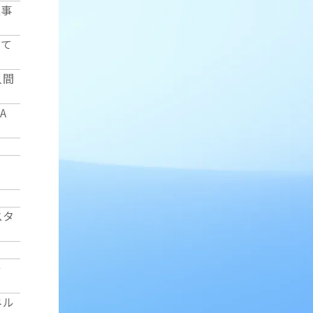
良事
して
人間
A
スタ
祭
ネル